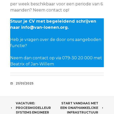
per week beschikbaar voor een periode van 6
maanden? Neem contact op!
Stuur je CV met begeleidend schrijven
naar info@van-loenen.org.
Heb je vragen over de door ons aangeboden
functie?
Neem dan contact op via 079-30 20 000 met
Beatrix of Jan-Willem
AFSPRAAKJE
21/01/2025
BERICHTNAVIGATIE
VACATURE:
START VANDAAG MET
PROCESMODELLEUR
EEN ONAFHANKELIJKE
SYSTEMS ENGINEER
INFRASTRUCTUUR