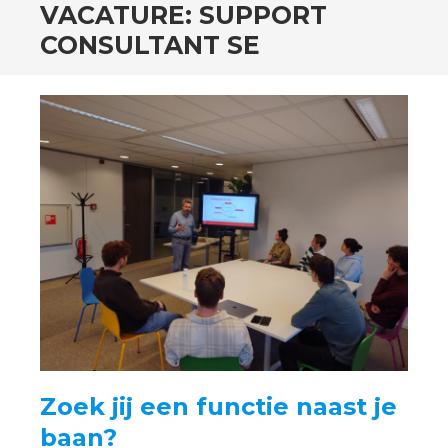
SPRING
VACATURE: SUPPORT
NAAR
CONSULTANT SE
INHOUD
Zoek jij een functie naast je
baan?