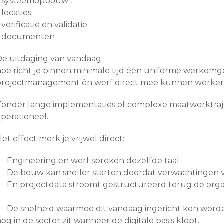
* systeemopbouw
 locaties
 verificatie en validatie
* documenten
De uitdaging van vandaag:
hoe richt je binnen minimale tijd één uniforme werkomge
projectmanagement én werf direct mee kunnen werke
Zonder lange implementaties of complexe maatwerktraj
operationeel.
et effect merk je vrijwel direct:
Engineering en werf spreken dezelfde taal.
De bouw kan sneller starten doordat verwachtingen voo
En projectdata stroomt gestructureerd terug de organi
De snelheid waarmee dit vandaag ingericht kon worden
og in de sector zit wanneer de digitale basis klopt.