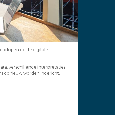
oorlopen op de digitale
ta, verschillende interpretaties
ns opnieuw worden ingericht.