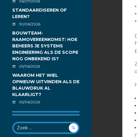
06/07/2026
*
STANDAARDISEREN OF
*
LEREN?
30/06/2026
BOUWTEAM-
RAAMOVEREENKOMST: HOE
BEHEERS JE SYSTEMS
ENGINEERING ALS DE SCOPE
NOG ONBEKEND IS?
05/06/2026
WAAROM HET WIEL
OPNIEUW UITVINDEN ALS DE
H
BLAUWDRUK AL
KLAARLIGT?
05/06/2026
Zoek
op:
n