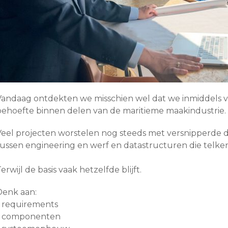
Vandaag ontdekten we misschien wel dat we inmiddels v
behoefte binnen delen van de maritieme maakindustrie.
Veel projecten worstelen nog steeds met versnipperde da
tussen engineering en werf en datastructuren die telke
erwijl de basis vaak hetzelfde blijft.
Denk aan:
* requirements
* componenten