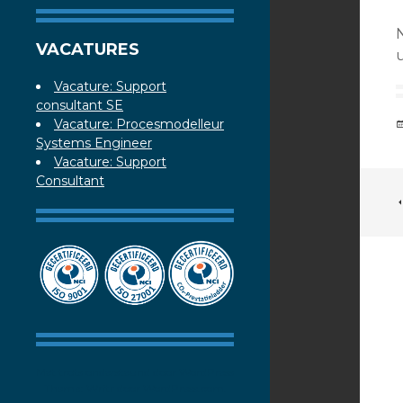
VACATURES
u
Vacature: Support
consultant SE
Vacature: Procesmodelleur
Systems Engineer
Vacature: Support
Consultant
Met trots ondersteund door WordPress
Thema: Writr door
WordPress.com
.