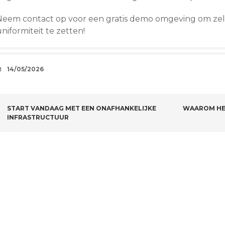
Neem contact op voor een gratis demo omgeving om zel
niformiteit te zetten!
AFSPRAAKJE
14/05/2026
BERICHTNAVIGATIE
START VANDAAG MET EEN ONAFHANKELIJKE
WAAROM HET
INFRASTRUCTUUR