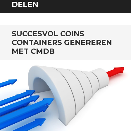
SPRING
DELEN
NAAR
INHOUD
SUCCESVOL COINS
CONTAINERS GENEREREN
MET CMDB