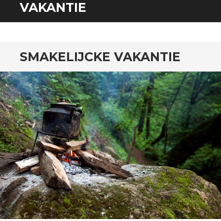
SPRING
VAKANTIE
NAAR
INHOUD
SMAKELIJCKE VAKANTIE