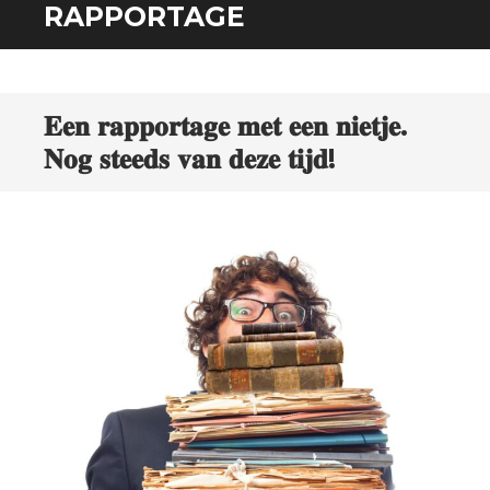
SPRING
RAPPORTAGE
NAAR
INHOUD
𝐄𝐞𝐧 𝐫𝐚𝐩𝐩𝐨𝐫𝐭𝐚𝐠𝐞 𝐦𝐞𝐭 𝐞𝐞𝐧 𝐧𝐢𝐞𝐭𝐣𝐞.
𝐍𝐨𝐠 𝐬𝐭𝐞𝐞𝐝𝐬 𝐯𝐚𝐧 𝐝𝐞𝐳𝐞 𝐭𝐢𝐣𝐝!