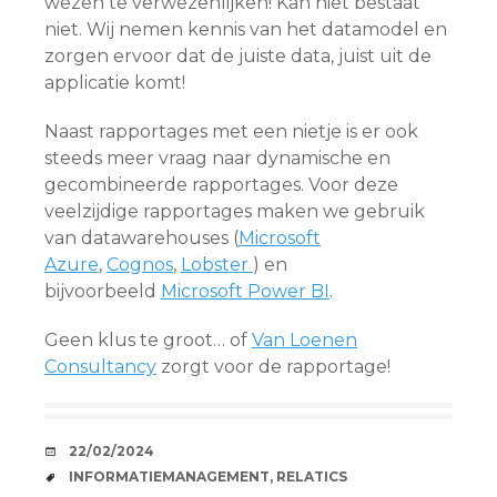
wezen te verwezenlijken! Kan niet bestaat
niet. Wij nemen kennis van het datamodel en
zorgen ervoor dat de juiste data, juist uit de
applicatie komt!
Naast rapportages met een nietje is er ook
steeds meer vraag naar dynamische en
gecombineerde rapportages. Voor deze
veelzijdige rapportages maken we gebruik
van datawarehouses (
Microsoft
Azure
,
Cognos
,
Lobster
) en
bijvoorbeeld
Microsoft Power BI
.
Geen klus te groot… of
Van Loenen
Consultancy
zorgt voor de rapportage!
AFSPRAAKJE
22/02/2024
TAGS
INFORMATIEMANAGEMENT
,
RELATICS