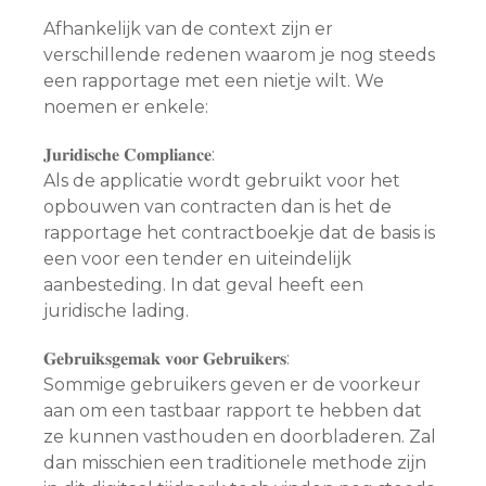
Afhankelijk van de context zijn er
verschillende redenen waarom je nog steeds
een rapportage met een nietje wilt. We
noemen er enkele:
𝐉𝐮𝐫𝐢𝐝𝐢𝐬𝐜𝐡𝐞 𝐂𝐨𝐦𝐩𝐥𝐢𝐚𝐧𝐜𝐞:
Als de applicatie wordt gebruikt voor het
opbouwen van contracten dan is het de
rapportage het contractboekje dat de basis is
een voor een tender en uiteindelijk
aanbesteding. In dat geval heeft een
juridische lading.
𝐆𝐞𝐛𝐫𝐮𝐢𝐤𝐬𝐠𝐞𝐦𝐚𝐤 𝐯𝐨𝐨𝐫 𝐆𝐞𝐛𝐫𝐮𝐢𝐤𝐞𝐫𝐬:
Sommige gebruikers geven er de voorkeur
aan om een tastbaar rapport te hebben dat
ze kunnen vasthouden en doorbladeren. Zal
dan misschien een traditionele methode zijn