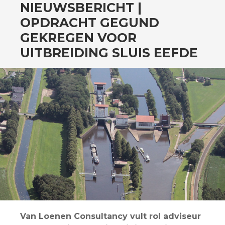
SPRING
NIEUWSBERICHT |
NAAR
OPDRACHT GEGUND
INHOUD
GEKREGEN VOOR
UITBREIDING SLUIS EEFDE
Van Loenen Consultancy vult rol adviseur