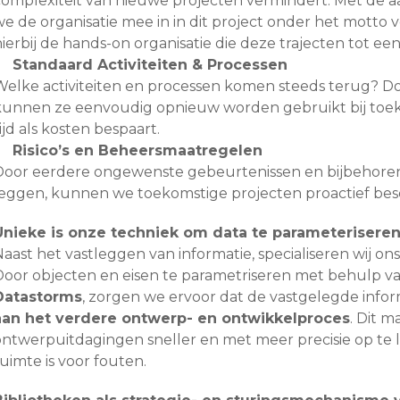
complexiteit van nieuwe projecten vermindert. Met de 
we de organisatie mee in in dit project onder het motto
ierbij de hands-on organisatie die deze trajecten tot ee
Standaard Activiteiten & Processen
Welke activiteiten en processen komen steeds terug? Do
kunnen ze eenvoudig opnieuw worden gebruikt bij toek
ijd als kosten bespaart.
Risico’s en Beheersmaatregelen
Door eerdere ongewenste gebeurtenissen en bijbehore
leggen, kunnen we toekomstige projecten proactief bes
Unieke is onze techniek om data te parameteriseren
aast het vastleggen van informatie, specialiseren wij on
Door objecten en eisen te parametriseren met behulp van
Datastorms
, zorgen we ervoor dat de vastgelegde info
aan het verdere ontwerp- en ontwikkelproces
. Dit 
ontwerpuitdagingen sneller en met meer precisie op te lo
uimte is voor fouten.