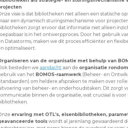
Bibliotheken als strategie- en sturingsmechanisme
projecten
nze visie is dat bibliotheken niet alleen een statische o
maar een dynamisch sturingsmechanisme voor projecte
ibliotheken zorgt ervoor dat informatie niet alleen inzic
toepasbaar is in het ontwerpproces. Door het gebruik van
en Datastorms, maken we dit proces efficiënter en flexib
n optimaliseert.
Organiseren van de organisatie met behulp van B
Ook besteden we
aandacht
aan de
organisatie rondom
gebruik van het
BOMOS-raamwerk
(Beheer- en Ontwi
Standaarden) om heldere afspraken te maken over rolle
uitvoering van beheer- en onderhoudstaken. Dit zorgt vo
communicatie binnen de organisatie, wat cruciaal is voo
bibliotheken.
Onze
ervaring met OTL’s, eisenbibliotheken, paramet
geavanceerde tools
wordt al jarenlang gewaardeerd d