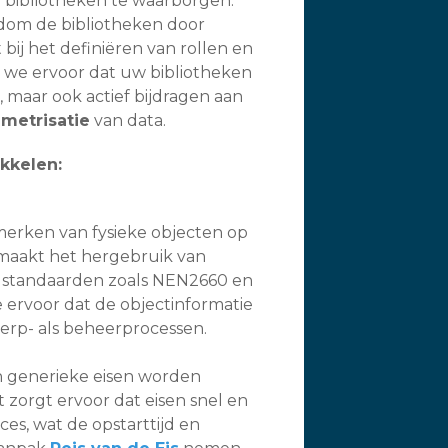
e bibliotheken te waarborgen.
dom de bibliotheken door
t bij het definiëren van rollen en
 we ervoor dat uw bibliotheken
, maar ook actief bijdragen aan
metrisatie
van data.
ikkelen:
erken van fysieke objecten op
maakt het hergebruik van
ke standaarden zoals NEN2660 en
 ervoor dat de objectinformatie
erp- als beheerprocessen.
n generieke eisen worden
t zorgt ervoor dat eisen snel en
s, wat de opstarttijd en