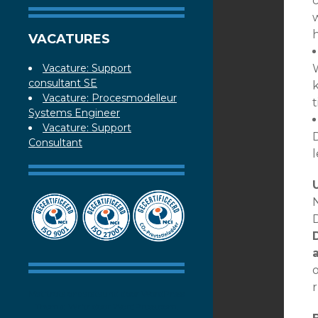
h
VACATURES
Vacature: Support
consultant SE
Vacature: Procesmodelleur
t
Systems Engineer
Vacature: Support
Consultant
N
r
Met trots ondersteund door WordPress
Thema: Writr door
WordPress.com
.