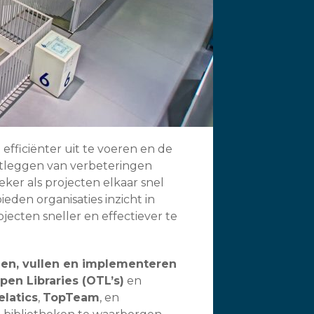
efficiënter uit te voeren en de
stleggen van verbeteringen
eker als projecten elkaar snel
ieden organisaties inzicht in
jecten sneller en effectiever te
en, vullen en implementeren
pen Libraries (OTL’s)
en
elatics
,
TopTeam
, en