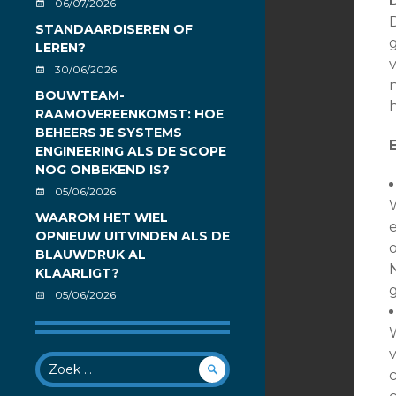
06/07/2026
STANDAARDISEREN OF
LEREN?
30/06/2026
n
BOUWTEAM-
RAAMOVEREENKOMST: HOE
BEHEERS JE SYSTEMS
ENGINEERING ALS DE SCOPE
NOG ONBEKEND IS?
05/06/2026
WAAROM HET WIEL
OPNIEUW UITVINDEN ALS DE
BLAUWDRUK AL
KLAARLIGT?
05/06/2026
v
Zoek
op: