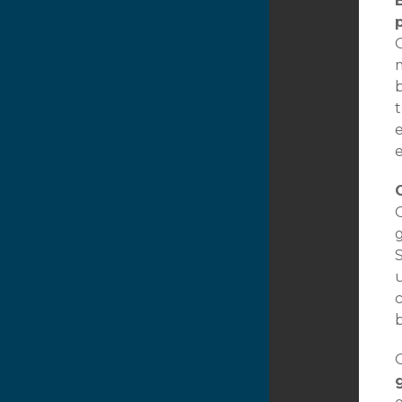
O
b
e