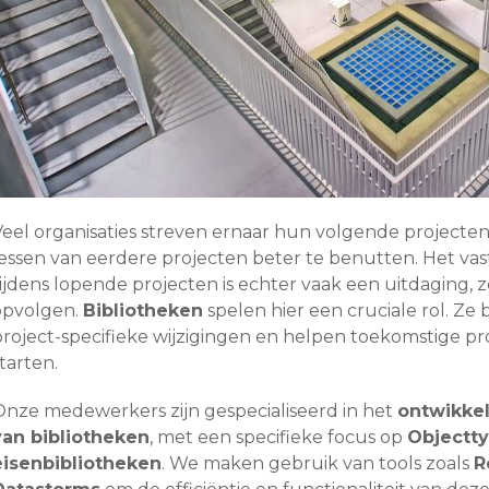
Veel organisaties streven ernaar hun volgende projecten 
lessen van eerdere projecten beter te benutten. Het va
ijdens lopende projecten is echter vaak een uitdaging, z
opvolgen.
Bibliotheken
spelen hier een cruciale rol. Ze b
project-specifieke wijzigingen en helpen toekomstige pro
tarten.
Onze medewerkers zijn gespecialiseerd in het
ontwikkel
van bibliotheken
, met een specifieke focus op
Objectty
eisenbibliotheken
. We maken gebruik van tools zoals
R