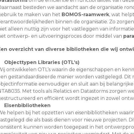
Datastorms
om de efficiëntie en functionaliteit van dez
Daarnaast besteden we aandacht aan de organisatie ron
gebruik te maken van het
BOMOS-raamwerk
, wat help
verantwoordelijkheden binnen de organisatie. Zo zorgen
iet alleen nuttig zijn voor het vastleggen van informatie
het ontwerp- en uitvoeringsproces door middel van
para
Een overzicht van diverse bibliotheken die wij ontw
Objecttypen Libraries (OTL’s)
Wij ontwikkelen OTL’s waarin de eigenschappen en kenm
een gestandaardiseerde manier worden vastgelegd. Dit 
objectinformatie eenvoudiger en sluit aan bij belangrij
NTA8035. Met tools als Relatics en Datastorms zorgen we
gestructureerd en efficiënt wordt ingezet in zowel ontw
Eisenbibliotheken
We helpen bij het opzetten van eisenbibliotheken waari
astgelegd die als basis dienen voor nieuwe projecten. Di
consistent kunnen worden toegepast in het ontwerpproce