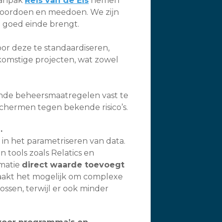
aanpak
Reis van de Eis
nemen
 voordoen en meedoen. We zijn
n goed einde brengt.
or deze te standaardiseren,
omstige projecten, wat zowel
nde beheersmaatregelen vast te
chermen tegen bekende risico’s.
.
s in het parametriseren van data.
 tools zoals Relatics en
rmatie
direct waarde toevoegt
maakt het mogelijk om complexe
ssen, terwijl er ook minder