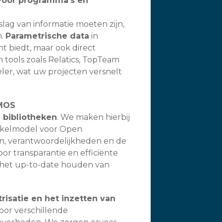
 voor programma’s en
pslag van informatie moeten zijn,
n.
Parametrische data
in
ht biedt, maar ook direct
 tools zoals Relatics, TopTeam
eler, wat uw projecten versnelt
OMOS
 bibliotheken
. We maken hierbij
kkelmodel voor Open
n, verantwoordelijkheden en de
or transparantie en efficiënte
r het up-to-date houden van
risatie en het inzetten van
oor verschillende